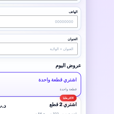
الهاتف
العنوان
عروض اليوم
اشتري قطعة واحدة
قطعة واحدة
اشتري 2 قطع
.00 د.ت
اشتري زوز بـ322 د وربح 56 د