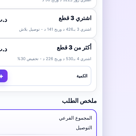
اشتري 3 قطع
.00 د.ت
اشتري 3 بـ426 د وربح 141 د - توصيل بلاش
أكثر من 3 قطع
.00 د.ت
اشتري 4 بـ530 د وربح 226 د - تخفيض 30%
+
الكمية
ملخص الطلب
المجموع الفرعي
التوصيل