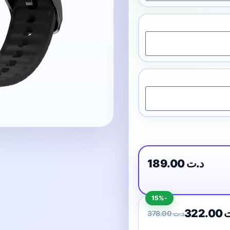
189.00 د.ت
-15%
322
378.00 د.ت