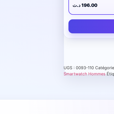
196.00 د.ت
UGS :
0093-110
Catégorie
Smartwatch Hommes
Éti