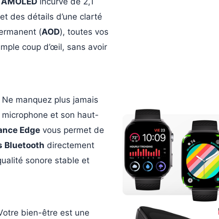
n
AMOLED
incurvé de 2,1
et des détails d’une clarté
permanent (
AOD
), toutes vos
imple coup d’œil, sans avoir
 Ne manquez plus jamais
n microphone et son haut-
lance Edge
vous permet de
s Bluetooth
directement
ualité sonore stable et
Votre bien-être est une