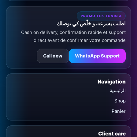
PROMO TEK TUNISIA
اطلب بسرعة، و خلّص كي توصلك
Cash on delivery, confirmation rapide et support
direct avant de confirmer votre commande.
Call now
WhatsApp Support
Navigation
الرئيسية
Shop
Panier
Client care