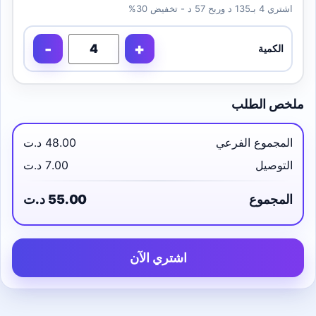
اشتري 4 بـ135 د وربح 57 د - تخفيض 30%
-
+
الكمية
ملخص الطلب
المجموع الفرعي
48.00 د.ت
التوصيل
7.00 د.ت
المجموع
55.00 د.ت
اشتري الآن