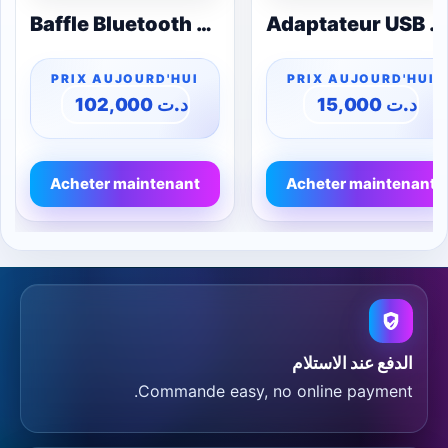
Baffle Bluetooth Lenyes S235 – Étanche IPX7, 8W, Lumière RGB
Adaptateur USB vers Type-C – 10cm (Connecteur)
102,000
د.ت
15,000
د.ت
Acheter maintenant
Acheter maintenant
الدفع عند الاستلام
Commande easy, no online payment.