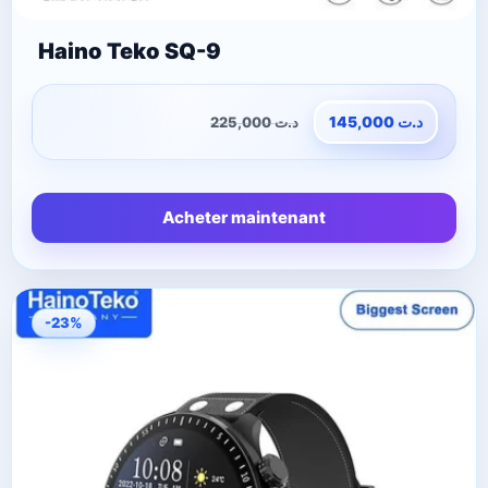
Haino Teko SQ-9
225,000
د.ت
145,000
د.ت
Acheter maintenant
-23%