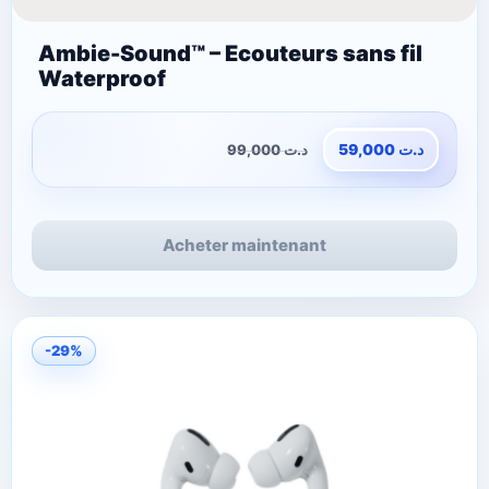
Ambie-Sound™ – Ecouteurs sans fil
Waterproof
99,000
د.ت
59,000
د.ت
Acheter maintenant
-29%