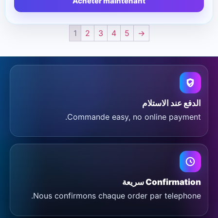
Acheter maintenant
1
2
3
4
5
→
الدفع عند الاستلام
Commande easy, no online payment.
Confirmation سريعة
Nous confirmons chaque order par telephone.