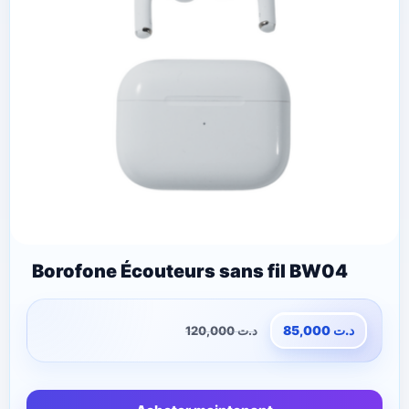
Borofone Écouteurs sans fil BW04
120,000
د.ت
85,000
د.ت