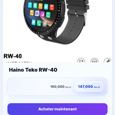
Haino Teko RW-40
190,000
د.ت
147,000
د.ت
Acheter maintenant