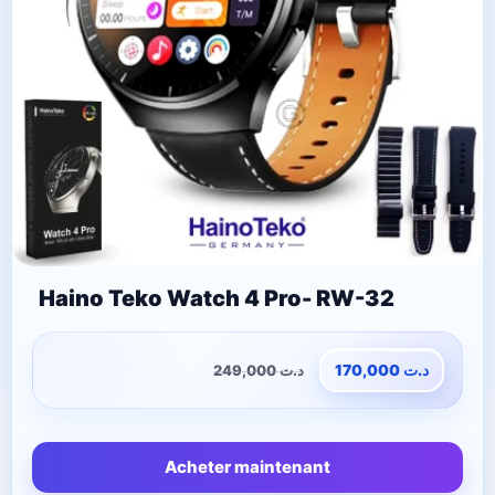
Haino Teko Watch 4 Pro- RW-32
249,000
د.ت
170,000
د.ت
Acheter maintenant