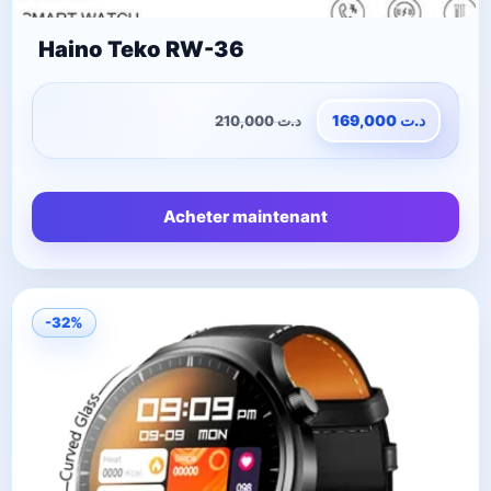
Haino Teko RW-36
210,000
د.ت
169,000
د.ت
Acheter maintenant
-32%